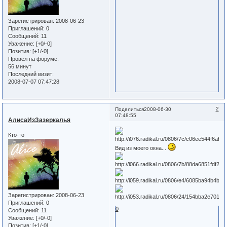
Зарегистрирован
: 2008-06-23
Приглашений:
0
Сообщений:
11
Уважение:
[+0/-0]
Позитив:
[+1/-0]
Провел на форуме:
56 минут
Последний визит:
2008-07-07 07:47:28
2
Поделиться
2008-06-30
07:48:55
АлисаИзЗазеркалья
Кто-то
Вид из моего окна...
Зарегистрирован
: 2008-06-23
Приглашений:
0
0
Сообщений:
11
Уважение:
[+0/-0]
Позитив:
[+1/-0]