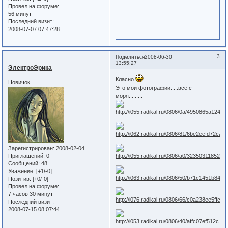
Провел на форуме:
56 минут
Последний визит:
2008-07-07 07:47:28
3
Поделиться
2008-06-30
13:55:27
ЭлектроЭрика
Класно
Новичок
Это мои фотографии.....все с
моря.........
Зарегистрирован
: 2008-02-04
Приглашений:
0
Сообщений:
48
Уважение:
[+1/-0]
Позитив:
[+0/-0]
Провел на форуме:
7 часов 30 минут
Последний визит:
2008-07-15 08:07:44