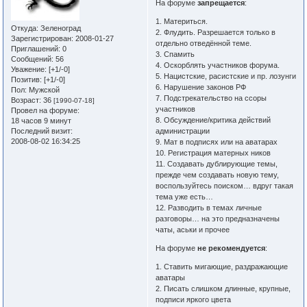
На форуме
запрещается
:
1. Материться.
Откуда:
Зеленоград
2. Флудить. Разрешается только в
Зарегистрирован
: 2008-01-27
отдельно отведённой теме.
Приглашений:
0
3. Спамить
Сообщений:
56
4. Оскорблять участников форума.
Уважение:
[+1/-0]
5. Нацистские, расистские и пр. лозунги
Позитив:
[+1/-0]
6. Нарушение законов РФ
Пол:
Мужской
7. Подстрекательство на ссоры
Возраст:
36
[1990-07-18]
участников
Провел на форуме:
8. Обсуждение/критика действий
18 часов 9 минут
Последний визит:
администрации
2008-08-02 16:34:25
9. Мат в подписях или на аватарах
10. Регистрация матерных ников
11. Создавать дублирующие темы,
прежде чем создавать новую тему,
воспользуйтесь поиском… вдруг такая
тема уже есть…
12. Разводить в темах личные
разговоры… на это предназначены
чаты, аськи и прочее
На форуме
не рекомендуется
:
1. Ставить мигающие, раздражающие
аватары
2. Писать слишком длинные, крупные,
подписи яркого цвета